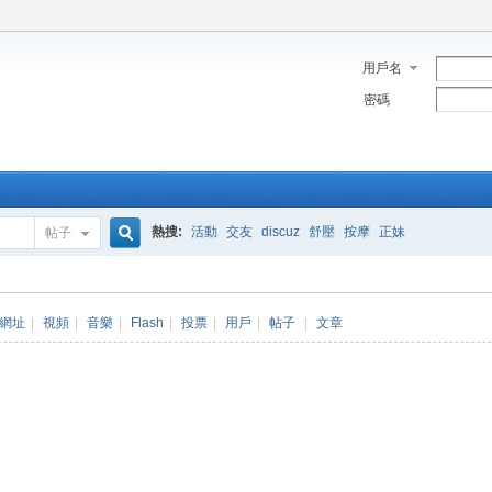
用戶名
密碼
熱搜:
活動
交友
discuz
舒壓
按摩
正妹
帖子
搜
網址
|
視頻
|
音樂
|
Flash
|
投票
|
用戶
|
帖子
|
文章
索