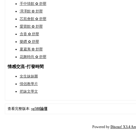
手中情館 ✿ 舒壓
澤澤館 ✿ 舒壓
芯苑會館 ✿ 舒壓
愛寶館 ✿ 舒壓
含香 ✿ 舒壓
樂鑽 ✿ 舒壓
夏葳夷 ✿ 舒壓
花舞時尚 ✿ 舒壓
情感交流~打發時間
女生妹妹圖
情侶教學片
把妹文學文
查看完整版本:
sg588論壇
Powered by
Discuz! X3.4 Ar