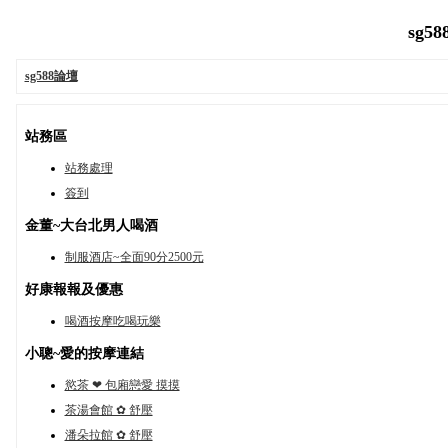
sg58
sg588論壇
站務區
站務處理
簽到
金董~大台北男人喝酒
制服酒店~全面90分2500元
好康報報及優惠
喝酒按摩吃喝玩樂
小聰~愛的按摩連結
慾茶 ❤ 包廂戀愛 摸摸
茶湯會館 ✿ 舒壓
潘朵拉館 ✿ 舒壓