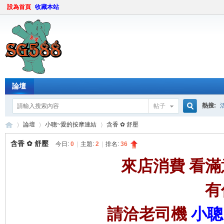
設為首頁
收藏本站
論壇
熱搜:
帖子
搜
論壇
小聰~愛的按摩連結
含香 ✿ 舒壓
含香 ✿ 舒壓
今日:
0
|
主題:
2
|
排名:
36
來店消費 看滿
索
sg
»
›
›
有
請洽老司機
小聰