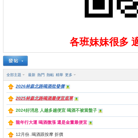
論
各班妹妹很多 適
壇
全部主題
最新
熱門
熱帖
精華
更多
2026林森北路喝酒批發價
2025林森北路喝酒最便宜底單
2024好消息 人越多越便宜 喝酒不被當盤子
龍年行大運 喝酒微漲 還是金董最便宜
12月份..喝酒跟按摩 折價