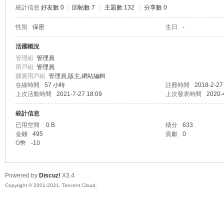
統計信息
好友數 0
|
回帖數 7
|
主題數 132
|
分享數 0
性別
保密
生日
-
58
活躍概況
管理組
管理員
用戶組
管理員
擴展用戶組
管理員,版主,網站編輯
在線時間
57 小時
註冊時間
2018-2-27
上次活動時間
2021-7-27 18:09
上次發表時間
2020-
統計信息
已用空間
0 B
積分
633
金錢
495
貢獻
0
G幣
-10
8
Powered by
Discuz!
X3.4
Copyright © 2001-2021, Tencent Cloud.