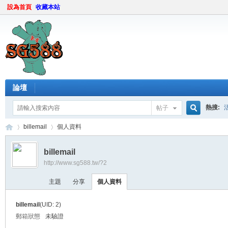
設為首頁
收藏本站
論壇
熱搜:
帖子
搜
billemail
個人資料
billemail
http://www.sg588.tw/?2
索
sg
›
›
主題
分享
個人資料
billemail
(UID: 2)
郵箱狀態
未驗證