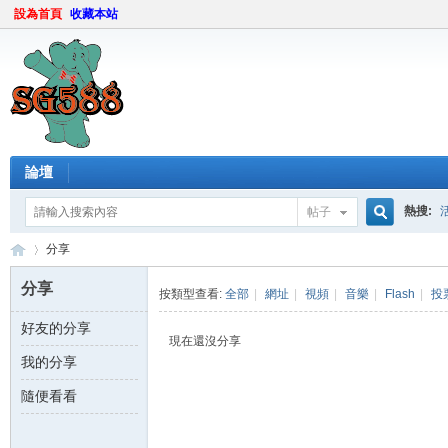
設為首頁
收藏本站
論壇
熱搜:
帖子
搜
分享
分享
按類型查看:
全部
|
網址
|
視頻
|
音樂
|
Flash
|
投
好友的分享
索
sg
›
現在還沒分享
我的分享
隨便看看