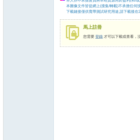
本人亦不承擔會員將本站資源用於盈利(和/或
本圖像文件皆從網上(搜集/轉載)不承擔任何
下載鏈接僅供寬帶測試研究用途,請下載後在2
馬上註冊
58
您需要
登錄
才可以下載或查看，
8