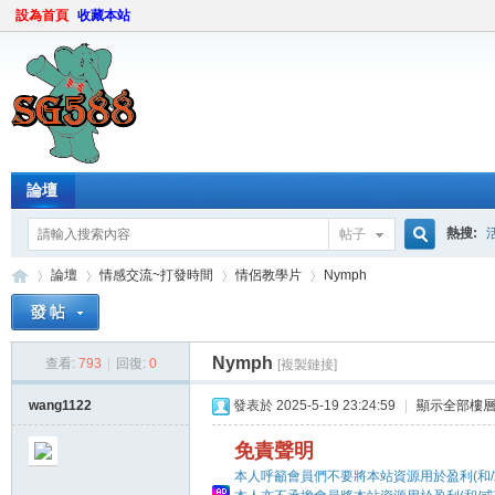
設為首頁
收藏本站
論壇
熱搜:
帖子
搜
論壇
情感交流~打發時間
情侶教學片
Nymph
Nymph
索
查看:
793
|
回復:
0
[複製鏈接]
sg
»
›
›
›
wang1122
發表於 2025-5-19 23:24:59
|
顯示全部樓
免責聲明
本人呼籲會員們不要將本站資源用於盈利(和/