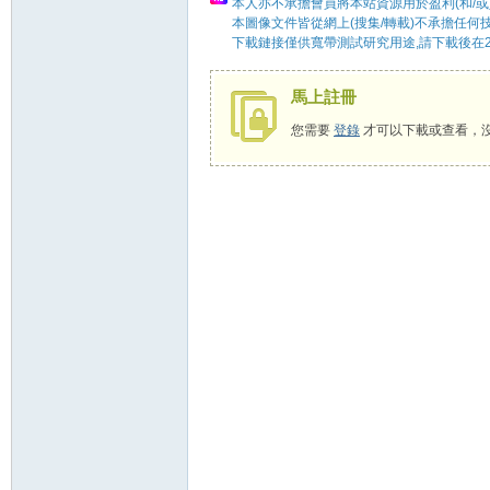
本人亦不承擔會員將本站資源用於盈利(和/或
本圖像文件皆從網上(搜集/轉載)不承擔任何
下載鏈接僅供寬帶測試研究用途,請下載後在2
58
馬上註冊
您需要
登錄
才可以下載或查看，
8