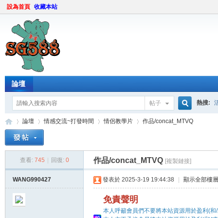
設為首頁
收藏本站
論壇
熱搜:
帖子
搜
論壇
情感交流~打發時間
情侶教學片
作品/concat_MTVQ
索
作品/concat_MTVQ
查看:
745
|
回復:
0
[複製鏈接]
sg
»
›
›
›
WANG990427
發表於 2025-3-19 19:44:38
|
顯示全部樓
免責聲明
本人呼籲會員們不要將本站資源用於盈利(和/