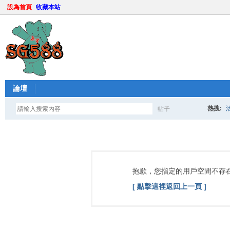
設為首頁
收藏本站
論壇
熱搜:
帖子
搜
索
抱歉，您指定的用戶空間不存
[ 點擊這裡返回上一頁 ]