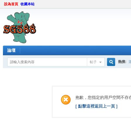
設為首頁
收藏本站
論壇
熱搜:
帖子
搜
索
抱歉，您指定的用戶空間不存
[ 點擊這裡返回上一頁 ]