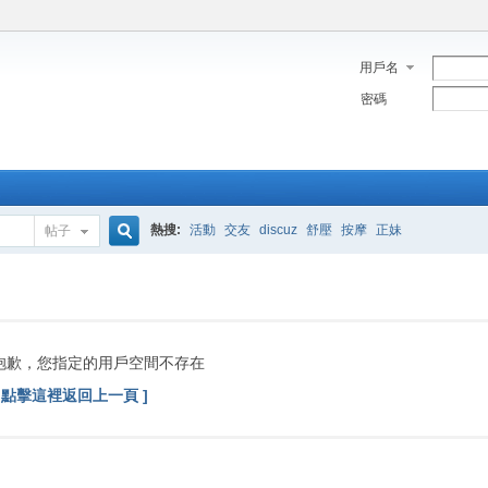
用戶名
密碼
熱搜:
活動
交友
discuz
舒壓
按摩
正妹
帖子
搜
索
抱歉，您指定的用戶空間不存在
[ 點擊這裡返回上一頁 ]