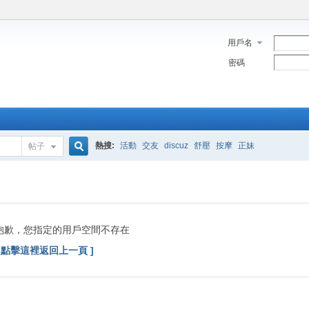
用戶名
密碼
熱搜:
活動
交友
discuz
舒壓
按摩
正妹
帖子
搜
索
抱歉，您指定的用戶空間不存在
[ 點擊這裡返回上一頁 ]