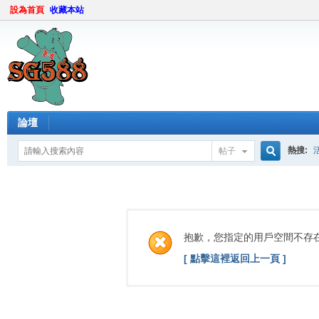
設為首頁
收藏本站
論壇
熱搜:
帖子
搜
索
抱歉，您指定的用戶空間不存
[ 點擊這裡返回上一頁 ]