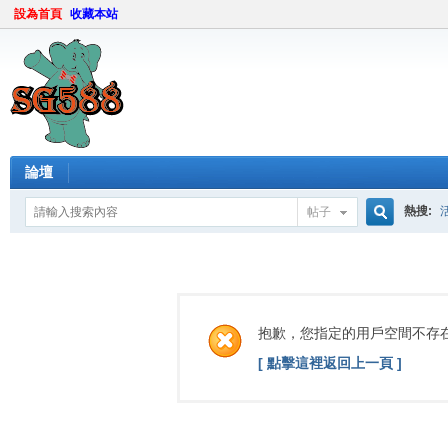
設為首頁
收藏本站
論壇
熱搜:
帖子
搜
索
抱歉，您指定的用戶空間不存
[ 點擊這裡返回上一頁 ]