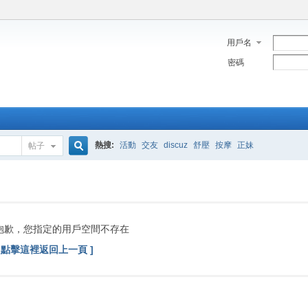
用戶名
密碼
熱搜:
活動
交友
discuz
舒壓
按摩
正妹
帖子
搜
索
抱歉，您指定的用戶空間不存在
[ 點擊這裡返回上一頁 ]