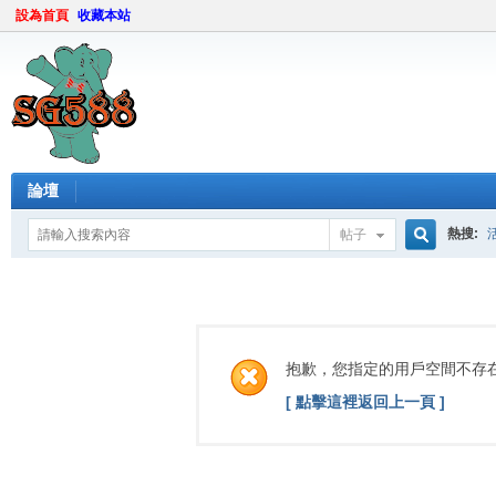
設為首頁
收藏本站
論壇
熱搜:
帖子
搜
索
抱歉，您指定的用戶空間不存
[ 點擊這裡返回上一頁 ]