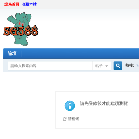
設為首頁
收藏本站
論壇
熱搜:
帖子
搜
索
請先登錄後才能繼續瀏覽
請稍候...