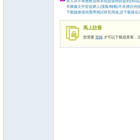
本人亦不承擔會員將本站資源用於盈利(和/或
本圖像文件皆從網上(搜集/轉載)不承擔任何
下載鏈接僅供寬帶測試研究用途,請下載後在2
58
馬上註冊
您需要
登錄
才可以下載或查看，
8