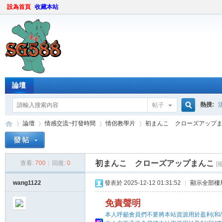
設為首頁
收藏本站
論壇
熱搜:
帖子
搜
論壇
情感交流~打發時間
情侶教學片
初まんこ クローズアップ
索
初まんこ クローズアップまんこ
查看:
700
|
回復:
0
[
sg
»
›
›
›
wang1122
發表於 2025-12-12 01:31:52
|
顯示全部樓
免責聲明
本人呼籲會員們不要將本站資源用於盈利(和/