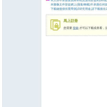
本人亦不承擔會員將本站資源用於盈利(和/或
本圖像文件皆從網上(搜集/轉載)不承擔任何
下載鏈接僅供寬帶測試研究用途,請下載後在2
馬上註冊
58
您需要
登錄
才可以下載或查看，
8