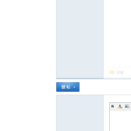
論
壇
回復