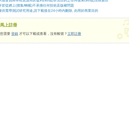
擔會員將本站資源用於盈利(和/或)非法目的之任何後果(和/或)法律責任
件皆從網上(搜集/轉載)不承擔任何技術及版權問題
僅供寬帶測試研究用途,請下載後在24小時內刪除, 勿用於商業目的
馬上註冊
您需要
登錄
才可以下載或查看，沒有帳號？
立即註冊