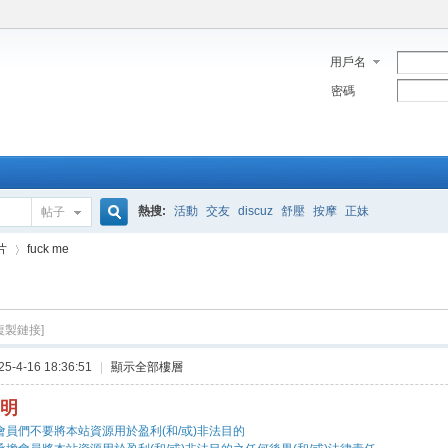
用戶名
密碼
熱搜:
活動
交友
discuz
舒壓
按摩
正妹
帖子
搜
片
fuck me
索
複製鏈接]
›
-4-16 18:36:51
|
顯示全部樓層
明
會員們不要將本站資源用於盈利(和/或)非法目的