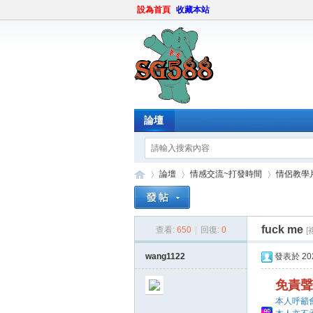
設為首頁
收藏本站
論壇
論壇
情感交流~打發時間
情侶教學
fuck me
查看:
650
|
回復:
0
[
sg
»
›
›
wang1122
發表於 2025
免責聲
本人呼籲