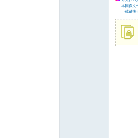
本人亦不承
本圖像文
下載鏈接
58
8