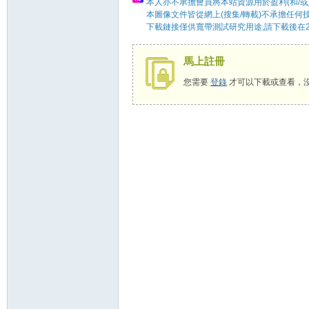
本人亦不承擔會員將本站資源用於盈利(和/或
本圖像文件皆從網上(搜集/轉載)不承擔任何
下載鏈接僅供寬帶測試研究用途,請下載後在2
58
馬上註冊
您需要
登錄
才可以下載或查看，
8