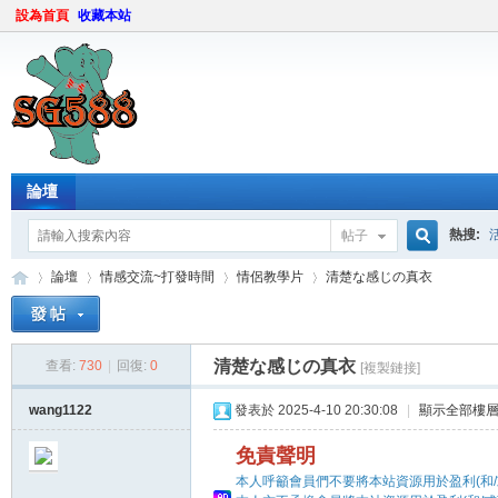
設為首頁
收藏本站
論壇
熱搜:
帖子
搜
論壇
情感交流~打發時間
情侶教學片
清楚な感じの真衣
索
清楚な感じの真衣
查看:
730
|
回復:
0
[複製鏈接]
sg
»
›
›
›
wang1122
發表於 2025-4-10 20:30:08
|
顯示全部樓
免責聲明
本人呼籲會員們不要將本站資源用於盈利(和/