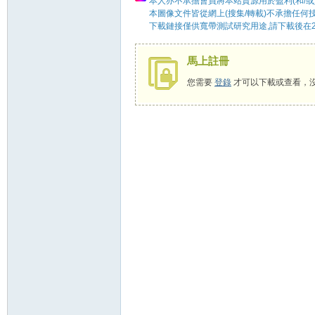
本人亦不承擔會員將本站資源用於盈利(和/或
本圖像文件皆從網上(搜集/轉載)不承擔任何
下載鏈接僅供寬帶測試研究用途,請下載後在2
馬上註冊
58
您需要
登錄
才可以下載或查看，
8