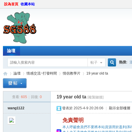
設為首頁
收藏本站
論壇
熱搜:
帖子
搜
論壇
情感交流~打發時間
情侶教學片
19 year old ta
19 year old ta
索
查看:
605
|
回復:
0
[複製鏈接]
sg
»
›
›
›
wang1122
發表於 2025-4-9 20:26:06
|
顯示全部樓層
免責聲明
本人呼籲會員們不要將本站資源用於盈利(和/