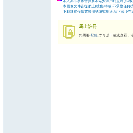
本人亦不承擔會員將本站資源用於盈利(和/或
本圖像文件皆從網上(搜集/轉載)不承擔任何
下載鏈接僅供寬帶測試研究用途,請下載後在2
58
馬上註冊
您需要
登錄
才可以下載或查看，
8