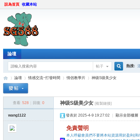
設為首頁
收藏本站
論壇
熱搜:
帖子
搜
論壇
情感交流~打發時間
情侶教學片
神级S级美少女
索
神级S级美少女
查看:
528
|
回復:
0
[複製鏈接]
sg
»
›
›
›
wang1122
發表於 2025-4-9 19:27:02
|
顯示全部樓層
免責聲明
本人呼籲會員們不要將本站資源用於盈利(和/