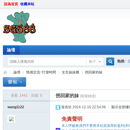
設為首頁
收藏本站
論壇
熱搜:
帖子
搜
論壇
情感交流~打發時間
女生妹妹圖
拐回家的妹
索
拐回家的妹
查看:
1442
|
回復:
0
[複製鏈接]
sg
»
›
›
›
wang1122
發表於 2024-12-10 22:54:06
|
顯示全部樓
免責聲明
本人呼籲會員們不要將本站資源用於盈利(和/