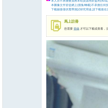
本人亦不承擔會員將本站資源用於盈利(和/或
本圖像文件皆從網上(搜集/轉載)不承擔任何
下載鏈接僅供寬帶測試研究用途,請下載後在2
58
馬上註冊
您需要
登錄
才可以下載或查看，
8