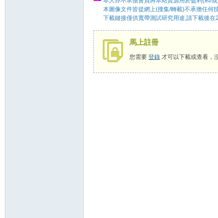
本人亦不承擔會員將本站資源用於盈利(和/或
本圖像文件皆從網上(搜集/轉載)不承擔任何
下載鏈接僅供寬帶測試研究用途,請下載後在2
馬上註冊
58
您需要
登錄
才可以下載或查看，
8