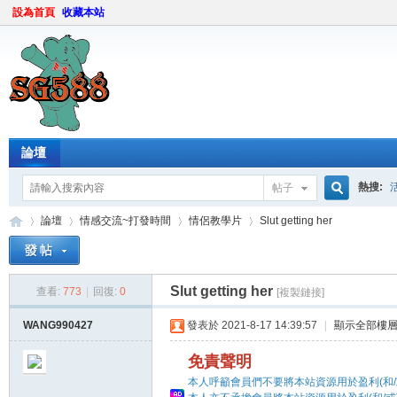
設為首頁
收藏本站
論壇
熱搜:
帖子
搜
論壇
情感交流~打發時間
情侶教學片
Slut getting her
Slut getting her
索
查看:
773
|
回復:
0
[複製鏈接]
sg
»
›
›
›
WANG990427
發表於 2021-8-17 14:39:57
|
顯示全部樓
免責聲明
本人呼籲會員們不要將本站資源用於盈利(和/