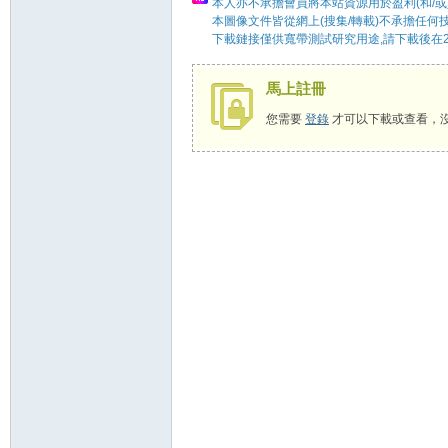
本人亦不承擔會員將本站資源用於盈利(和/或
本圖像文件皆從網上(搜集/轉載)不承擔任何
下載鏈接僅供寬帶測試研究用途,請下載後在2
58
馬上註冊
您需要
登錄
才可以下載或查看，
8