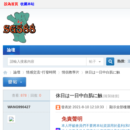
設為首頁
收藏本站
論壇
熱搜:
帖子
搜
論壇
情感交流~打發時間
情侶教學片
休日は一日中白肌に触
索
休日は一日中白肌に触
查看:
878
|
回復:
0
[複製鏈接]
sg
»
›
›
›
WANG990427
發表於 2021-8-10 12:10:33
|
顯示全部樓
免責聲明
本人呼籲會員們不要將本站資源用於盈利(和/