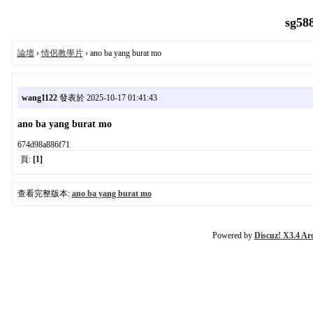
sg58
論壇
›
情侶教學片
› ano ba yang burat mo
wang1122
發表於 2025-10-17 01:41:43
ano ba yang burat mo
674d98a886f71
頁:
[1]
查看完整版本:
ano ba yang burat mo
Powered by
Discuz! X3.4 Ar