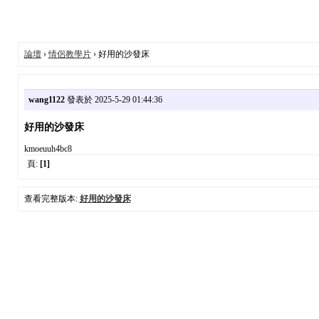
論壇
›
情侶教學片
› 好用的沙發床
wang1122
發表於 2025-5-29 01:44:36
好用的沙發床
kmoeuuh4bc8
頁:
[1]
查看完整版本:
好用的沙發床