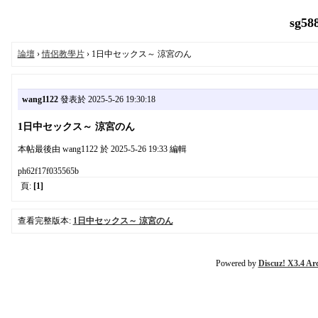
sg58
論壇
›
情侶教學片
› 1日中セックス～ 涼宮のん
wang1122
發表於 2025-5-26 19:30:18
1日中セックス～ 涼宮のん
本帖最後由 wang1122 於 2025-5-26 19:33 編輯
ph62f17f035565b
頁:
[1]
查看完整版本:
1日中セックス～ 涼宮のん
Powered by
Discuz! X3.4 Ar