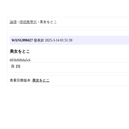
論壇
›
情侶教學片
› 美女をとこ
WANG990427
發表於 2025-3-14 01:51:39
美女をとこ
665bf6fb6a5cb
頁:
[1]
查看完整版本:
美女をとこ